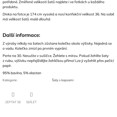
potřebné. Změřené velikosti šatů najdete i ve fotkách u každého
produktu.
Dívka na fotce je 174 cm vysoká a nosí konfekční velikost 36. Na sobě
má velikost šatů
malá dlouhá
.
Další informace:
Z výroby někdy na šatech zůstane kolečko okolo výšivky. Nejedná se
o vadu. Kolečko zmizí po prvním vyprání.
Perte na 30. Nesušte v sušičce. Žehlete s mírou. Pokud žehlíte šaty
z rubu, výšivku nepřejíždějte žehličkou přímo! Lze ji vyžehlit přes pečící
papír.
95% bavlna, 5% elastan
Kategorie
:
Šaty s kapsami
ZEPTAT SE
SDÍLET