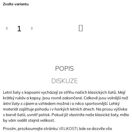
Měrná
Zvolte variantu
J
cena:
E
M
E
DO
KOŠÍKU
VANILKOVÉ
TRIČKO
890
Kč
POPIS
DISKUZE
Letní šaty s kapsami vycházejí ze střihu našich klasických šatů. Mají
krátký rukáv a kapsy. Jsou rovně zakončené. Celkově jsou volnější než
letní šaty s cípem
a vzhledem možná i o něco sportovnější. Lehký
materiál zajišťuje pohodu i v horkých letních dnech. Na prsou výšivka
v barvě šatů, uvnitř potisk. Pokud již vlastníte naše klasické šaty, měla
by vám sedět stejná velikost.
Prosím, prozkoumejte stránku
VELIKOSTI
, kde se dozvíte vše