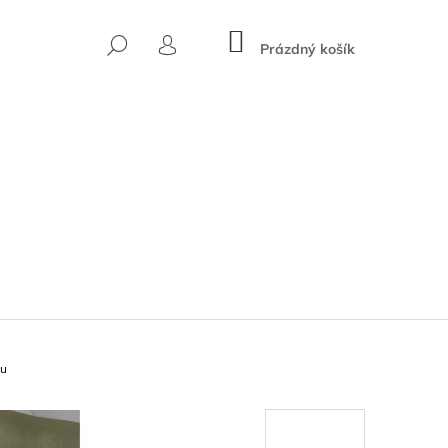
NÁKUPNÍ
HLEDAT
KOŠÍK
Prázdný košík
PŘIHLÁŠENÍ
ku
Následující
AMBUSOVÉ TRIČKO S