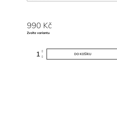
DLOUHÝM RUKÁVEM KE KRKU
990 Kč
990 Kč
Měrná
Zvolte variantu
cena:
DO KOŠÍKU