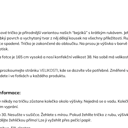
é tričko je přírodnější variantou našich “bejziků” s krátkým rukávem. Je
ebký povrch a vychytaný tvar z něj dělají kousek na všechny příležitosti. R
ce spadené. Tričko je zakončené do obloučku. Na prsou je výšivka v barvě 
otisk.
 fotce je 165 cm vysoká a nosí konfekční velikost 38. Na sobě má velikost
 prozkoumejte stránku
VELIKOSTI
, kde se dozvíte vše potřebné. Změřené v
dete i ve fotkách u každého produktu.
informace:
 někdy na tričku zůstane kolečko okolo výšivky. Nejedná se o vadu. Koleč
ím vyprání.
 30. Nesušte v sušičce. Žehlete s mírou. Pokud žehlíte tričko z rubu, výšiv
dějte žehličkou přímo! Lze ji vyžehlit přes pečící papír.
bus, 5% elastan