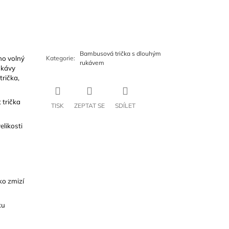
Bambusová trička s dlouhým
ho volný
Kategorie
:
rukávem
ukávy
trička,
 trička
TISK
ZEPTAT SE
SDÍLET
elikosti
ko zmizí
ku