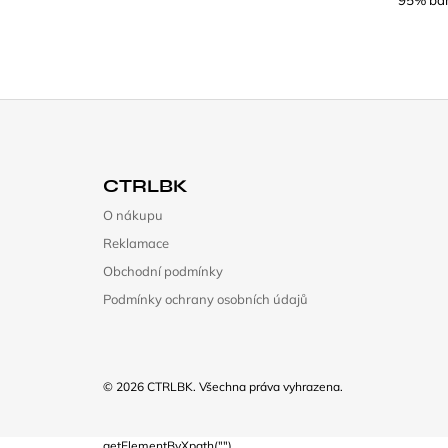
Z
Á
CTRLBK
P
O nákupu
A
Reklamace
T
Obchodní podmínky
Í
Podmínky ochrany osobních údajů
© 2026 CTRLBK. Všechna práva vyhrazena.
getElementByXpath("")