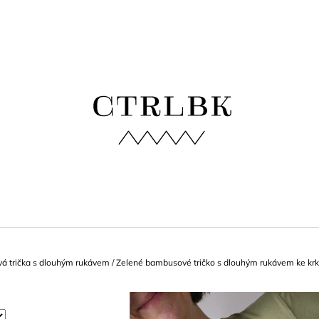
 POTŘEBUJETE NAJÍT?
HLEDAT
DOPORUČUJEME
 trička s dlouhým rukávem
/
Zelené bambusové tričko s dlouhým rukávem ke kr
ZELENÉ BAMBUSOVÉ TRIČKO
BLEDĚMODRÉ B