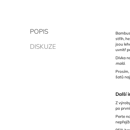
POPIS
Bambusov
střih, h
jsou leh
DISKUZE
uvnitř p
Dívka na
malá
.
Prosím,
šatů naj
Další 
Z výroby
po prvn
Perte na
nepřejíž
95% bam