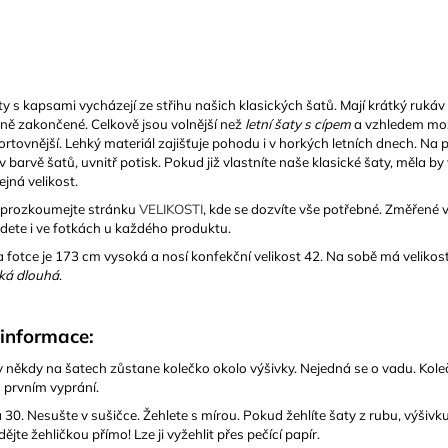
ty s kapsami vycházejí ze střihu našich klasických šatů. Mají krátký rukáv
ně zakončené. Celkově jsou volnější než
letní šaty s cípem
a vzhledem mož
rtovnější. Lehký materiál zajišťuje pohodu i v horkých letních dnech. Na 
v barvě šatů, uvnitř potisk. Pokud již vlastníte naše klasické šaty, měla b
ejná velikost.
 prozkoumejte stránku
VELIKOSTI
, kde se dozvíte vše potřebné. Změřené v
dete i ve fotkách u každého produktu.
 fotce je 173 cm vysoká a nosí konfekční velikost 42. Na sobě má velikos
ká dlouhá
.
 informace:
 někdy na šatech zůstane kolečko okolo výšivky. Nejedná se o vadu. Kole
 prvním vyprání.
 30. Nesušte v sušičce. Žehlete s mírou. Pokud žehlíte šaty z rubu, výšivk
dějte žehličkou přímo! Lze ji vyžehlit přes pečící papír.