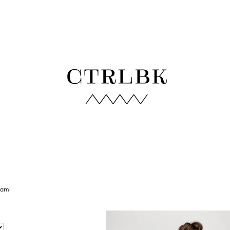
 POTŘEBUJETE NAJÍT?
HLEDAT
DOPORUČUJEME
sami
ZELENÉ BAMBUSOVÉ TRIČKO
BLEDĚMODRÉ B