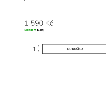
DLOUHÝM RUKÁVEM KE KRKU
990 Kč
1 590 Kč
Měrná
Skladem
(1 ks)
cena:
DO KOŠÍKU