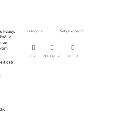
 a kapsy.
Kategorie
:
Šaty s kapsami
ná i o
prsou
y vám
TISK
ZEPTAT SE
SDÍLET
elikosti
t
čko
u