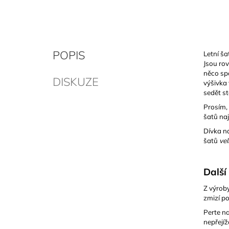
POPIS
Letní ša
Jsou rov
něco spo
DISKUZE
výšivka 
sedět st
Prosím,
šatů naj
Dívka na
šatů
vel
Další
Z výroby
zmizí po
Perte na
nepřejíž