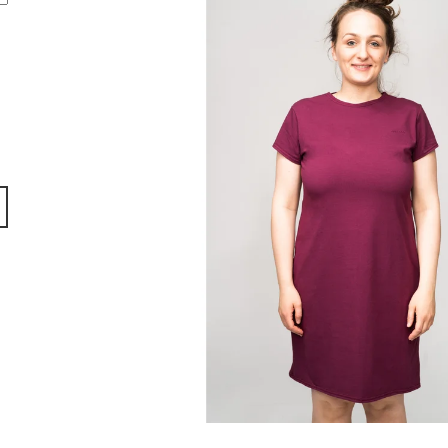
DLOUHÝM RUK
940 Kč
990 Kč