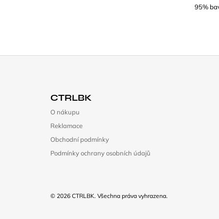
95% bav
Z
Á
CTRLBK
P
O nákupu
A
Reklamace
T
Obchodní podmínky
Í
Podmínky ochrany osobních údajů
© 2026 CTRLBK. Všechna práva vyhrazena.