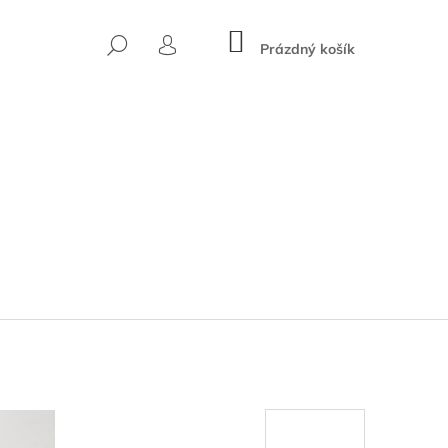
NÁKUPNÍ
HLEDAT
KOŠÍK
Prázdný košík
PŘIHLÁŠENÍ
Následující
AMBUSOVÉ TRIČKO S