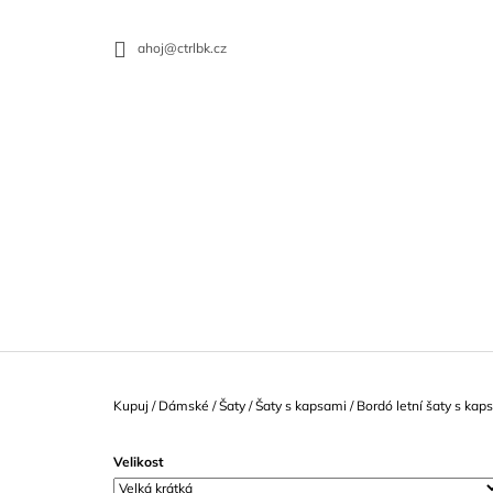
Přejít
K
na
O
ZPĚT
ZPĚT
ahoj@ctrlbk.cz
obsah
DO
DO
Š
OBCHODU
OBCHODU
Í
CO
K
Domů
Kupuj
/
Dámské
/
Šaty
/
Šaty s kapsami
/
Bordó letní šaty s kap
Velikost
ZELENÉ BAMBUSOVÉ TRIČKO S