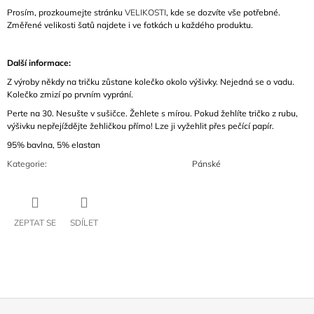
Prosím, prozkoumejte stránku
VELIKOSTI
, kde se dozvíte vše potřebné.
Změřené velikosti šatů najdete i ve fotkách u každého produktu.
Další informace:
Z výroby někdy na tričku zůstane kolečko okolo výšivky. Nejedná se o vadu.
Kolečko zmizí po prvním vyprání.
Perte na 30. Nesušte v sušičce. Žehlete s mírou. Pokud žehlíte tričko z rubu,
výšivku nepřejíždějte žehličkou přímo! Lze ji vyžehlit přes pečící papír.
95% bavlna, 5% elastan
Kategorie
:
Pánské
ZEPTAT SE
SDÍLET