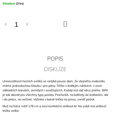
Měrná
Skladem
(3 ks)
J
cena:
E
M
E
DO
KOŠÍKU
ZELENÉ
BAMBUSOVÉ
TRIČKO
S
DLOUHÝM
RUKÁVEM
KE
POPIS
KRKU
990
DISKUZE
Kč
Univerzálnost horních svršků se netýká pouze dam. Ze stejného materiálu
máme jednoduchou klasiku i pro pány. Tričko s krátkým rukávem, v osmi
základních barvách, zemitých i osvěžujících. Každý má rád něco jiného. Střih
je tak akorát pro všechny typy postav. Pod košili, na kalhoty, ke kraťasům, ale
i do práce, na večírek. Výšivka v barvě trička na prsou, uvnitř potisk.
Muž na fotce měří 178 cm a nosí konfekční velikost M. Na sobě má velikost
trička
velká.