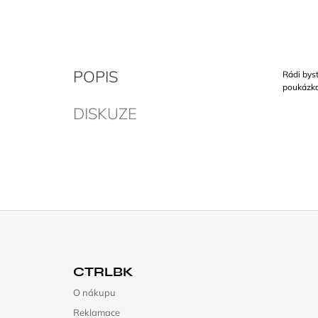
POPIS
Rádi byst
poukázka
DISKUZE
Z
Á
CTRLBK
P
O nákupu
A
Reklamace