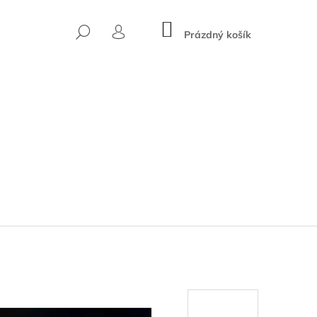
NÁKUPNÍ
HLEDAT
KOŠÍK
Prázdný košík
PŘIHLÁŠENÍ
Následující
AMBUSOVÉ TRIČKO S