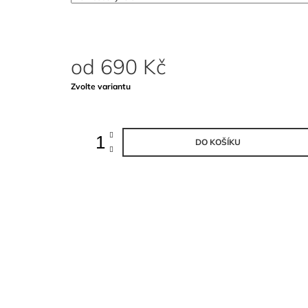
DLOUHÝM RUKÁVEM KE KRKU
990 Kč
od
690 Kč
Měrná
Zvolte variantu
cena:
DO KOŠÍKU