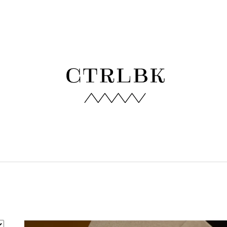
 POTŘEBUJETE NAJÍT?
HLEDAT
DOPORUČUJEME
ZELENÉ BAMBUSOVÉ TRIČKO
BLEDĚMODRÉ B