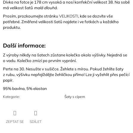
Dívka na fotce je 178 cm vysoká a nosí konfekční velikost 38. Na sobě
má velikost šatů
malá dlouhá
.
Prosím, prozkoumejte stránku
VELIKOSTI
, kde se dozvíte vše
potřebné. Změřené velikosti šatů najdete i ve fotkách u každého
produktu.
Další informace:
Z výroby někdy na šatech zůstane kolečko okolo výšivky. Nejedná se
o vadu. Kolečko zmizí po prvním vyprání.
Perte na 30. Nesušte v sušičce. Žehlete s mírou. Pokud žehlíte šaty
z rubu, výšivku nepřejíždějte žehličkou přímo! Lze ji vyžehlit přes pečící
papír.
95% bavlna, 5% elastan
Kategorie
:
Šaty s cípem
ZEPTAT SE
SDÍLET