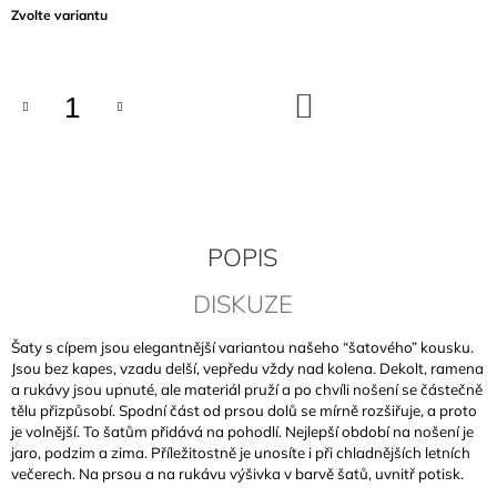
Měrná
Zvolte variantu
J
cena:
E
M
E
DO
KOŠÍKU
BLEDĚMODRÉ
BAMBUSOVÉ
TRIČKO
940
Kč
POPIS
DISKUZE
Šaty s cípem jsou elegantnější variantou našeho “šatového” kousku.
Jsou bez kapes, vzadu delší, vepředu vždy nad kolena. Dekolt, ramena
a rukávy jsou upnuté, ale materiál pruží a po chvíli nošení se částečně
tělu přizpůsobí. Spodní část od prsou dolů se mírně rozšiřuje, a proto
je volnější. To šatům přidává na pohodlí. Nejlepší období na nošení je
jaro, podzim a zima. Příležitostně je unosíte i při chladnějších letních
večerech. Na prsou a na rukávu výšivka v barvě šatů, uvnitř potisk.