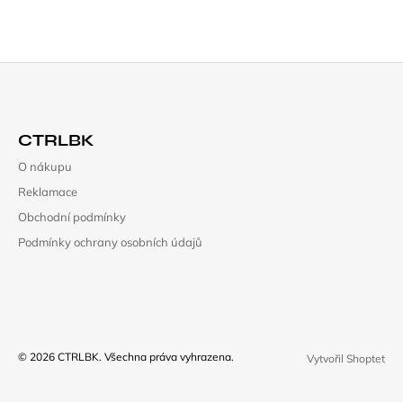
Z
Á
CTRLBK
P
O nákupu
A
Reklamace
T
Obchodní podmínky
Í
Podmínky ochrany osobních údajů
© 2026 CTRLBK. Všechna práva vyhrazena.
Vytvořil Shoptet