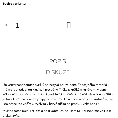
Měrná
Zvolte variantu
J
cena:
E
M
E
DO
KOŠÍKU
VANILKOVÉ
VOLNÉ
TÍLKO
940
Kč
POPIS
DISKUZE
Univerzálnost horních svršků se netýká pouze dam. Ze stejného materiálu
máme jednoduchou klasiku i pro pány. Tričko s krátkým rukávem, v osmi
základních barvách, zemitých i osvěžujících. Každý má rád něco jiného. Střih
je tak akorát pro všechny typy postav. Pod košili, na kalhoty, ke kraťasům, ale
i do práce, na večírek. Výšivka v barvě trička na prsou, uvnitř potisk.
Muž na fotce měří 178 cm a nosí konfekční velikost M. Na sobě má velikost
trička
velká.