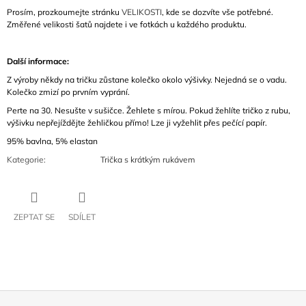
Prosím, prozkoumejte stránku
VELIKOSTI
, kde se dozvíte vše potřebné.
Změřené velikosti šatů najdete i ve fotkách u každého produktu.
Další informace:
Z výroby někdy na tričku zůstane kolečko okolo výšivky. Nejedná se o vadu.
Kolečko zmizí po prvním vyprání.
Perte na 30. Nesušte v sušičce. Žehlete s mírou. Pokud žehlíte tričko z rubu,
výšivku nepřejíždějte žehličkou přímo! Lze ji vyžehlit přes pečící papír.
95% bavlna, 5% elastan
Kategorie
:
Trička s krátkým rukávem
ZEPTAT SE
SDÍLET